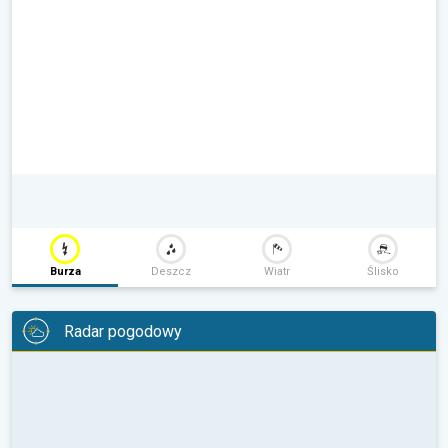
Burza
Deszcz
Wiatr
Ślisko
Radar pogodowy