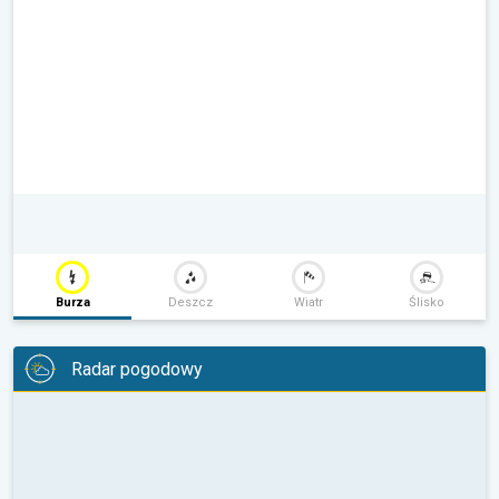
Burza
Deszcz
Wiatr
Ślisko
Radar pogodowy