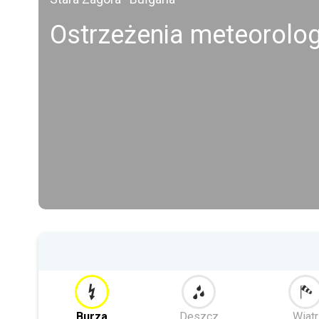
Ostrzeżenia meteorolo
Burza
Deszcz
Wiatr