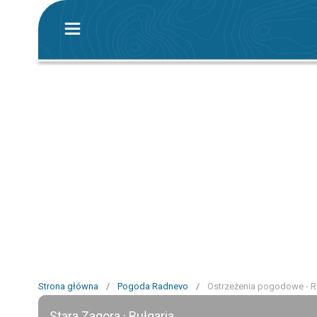
Strona główna
/
Pogoda Radnevo
/
Ostrzeżenia pogodowe - 
Stara Zagora · Bułgaria