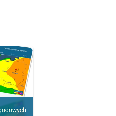
olski. Ostrzeżenia w aplikacji. . .
ogodowych