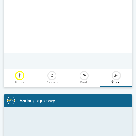
Burza
Deszcz
Wiatr
Ślisko
Radar pogodowy