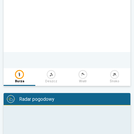
Burza
Deszcz
Wiatr
Ślisko
Radar pogodowy