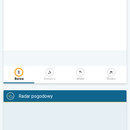
Burza
Deszcz
Wiatr
Ślisko
Radar pogodowy