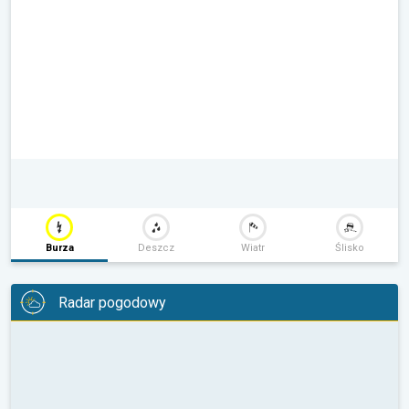
Burza
Deszcz
Wiatr
Ślisko
Radar pogodowy