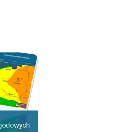
olski. Ostrzeżenia w aplikacji. . .
ogodowych