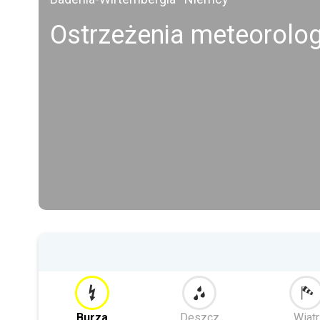
Ostrzeżenia meteorolo
Burza
Deszcz
Wiatr