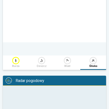
Burza
Deszcz
Wiatr
Ślisko
Radar pogodowy