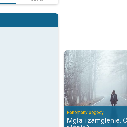
Mgła i zamglenie. Czym się różn
Fenomeny pogody
Mgła i zamglenie. 