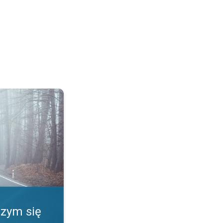
ią?. Fenomeny pogody. . .
Czym się