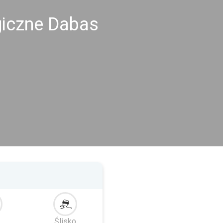
giczne Dabas
r
Ślisko