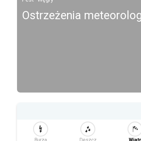
Ostrzeżenia meteorolo
Burza
Deszcz
Wiat