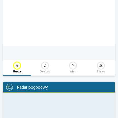
Burza
Deszcz
Wiatr
Ślisko
Radar pogodowy