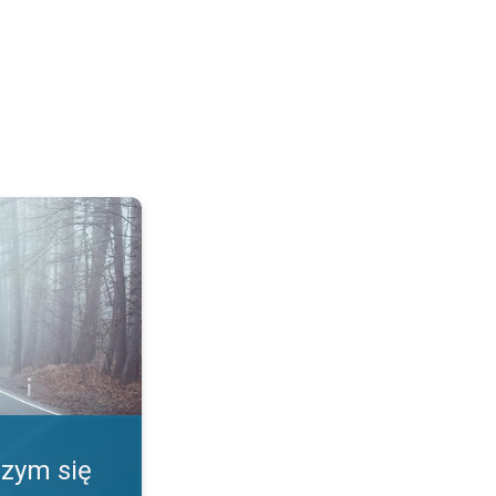
ią?. Fenomeny pogody. . .
Czym się