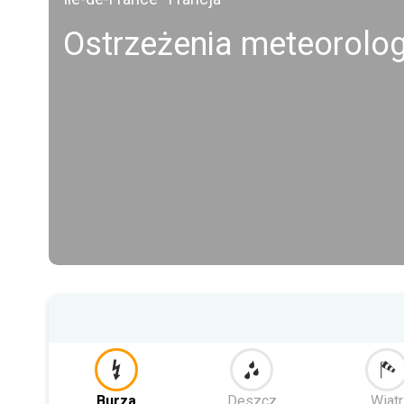
Ostrzeżenia meteorolog
Burza
Deszcz
Wiatr