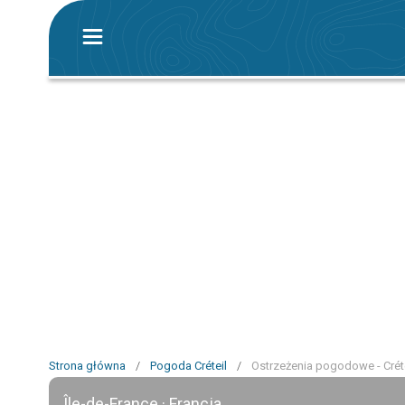
Strona główna
/
Pogoda Créteil
/
Ostrzeżenia pogodowe - Créte
Île-de-France · Francja