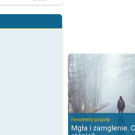
Mgła i zamglenie. Czym się różn
Fenomeny pogody
Mgła i zamglenie. 