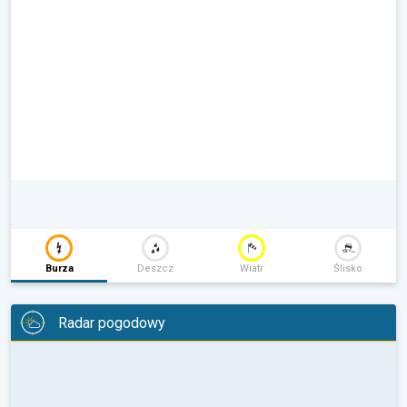
Burza
Deszcz
Wiatr
Ślisko
Radar pogodowy