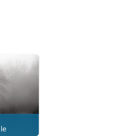
dzieć. . .
le