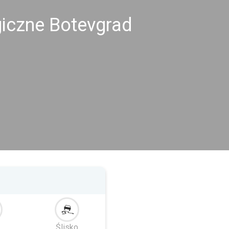
giczne Botevgrad
Ślisko