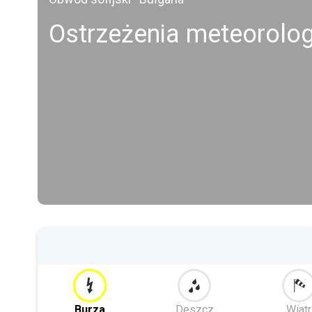
Ostrzeżenia meteorolo
Burza
Deszcz
Wiatr