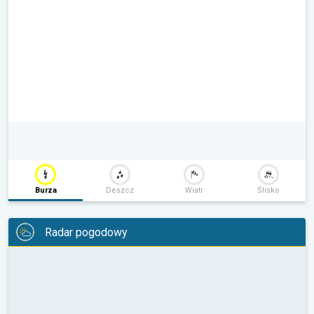
Burza
Deszcz
Wiatr
Ślisko
Radar pogodowy