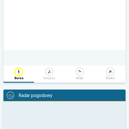
Burza
Deszcz
Wiatr
Ślisko
Radar pogodowy