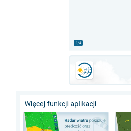
1/4
Więcej funkcji aplikacji
Radar wiatru: Bryza czy wichura?. Nasz poradnik. . .
Śledź b