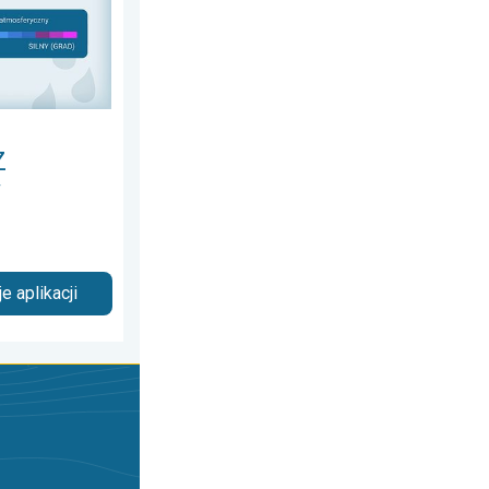
Z
w
e aplikacji