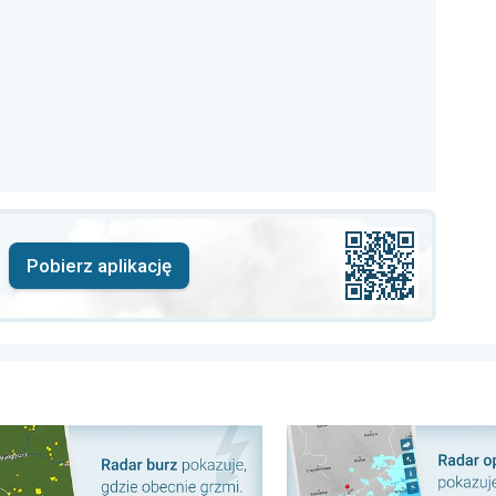
Pobierz aplikację
urze z Radarem burz. Nasz poradnik. . .
Pozostań suchy! Z Radarem