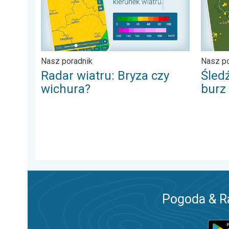
Nasz poradnik
Nasz po
Radar wiatru: Bryza czy
Śled
wichura?
burz
Pogoda & R