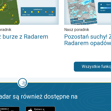
radnik
Nasz poradnik
ź burze z Radarem
Pozostań suchy! 
Radarem opadó
Wszystkie funkcj
adar są również dostępne na