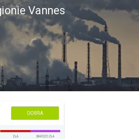
gionie Vannes
DOBRA
ZŁA
BARDZO ZŁA