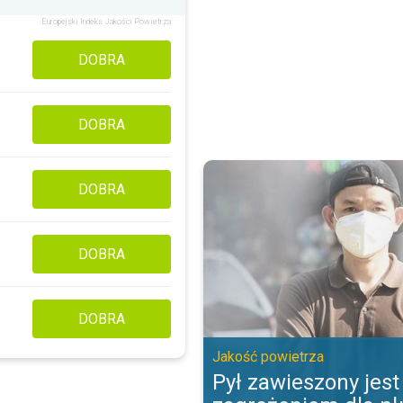
Europejski Indeks Jakości Powietrza
DOBRA
DOBRA
Pył zawieszony jest zagrożeniem
DOBRA
DOBRA
DOBRA
Jakość powietrza
Pył zawieszony jest