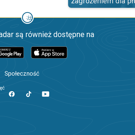
zagrożeniem dla pł
adar są również dostępne na
Społeczność
jęć