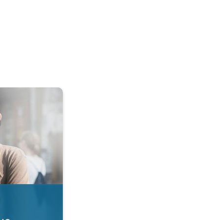
 dla płuc. Jakość powietrza. . .