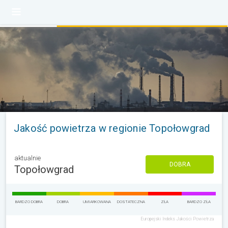
Jakość powietrza w regionie Topołowgrad
aktualnie
DOBRA
Topołowgrad
BARDZO DOBRA
DOBRA
UMIARKOWANA
DOSTATECZNA
ZŁA
BARDZO ZŁA
Europejski Indeks Jakości Powietrza