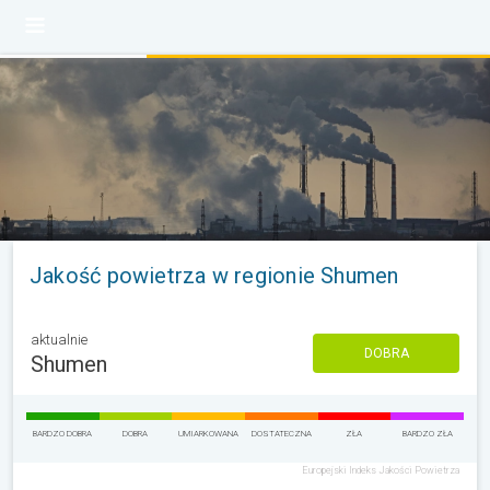
Jakość powietrza w regionie Shumen
aktualnie
DOBRA
Shumen
BARDZO DOBRA
DOBRA
UMIARKOWANA
DOSTATECZNA
ZŁA
BARDZO ZŁA
Europejski Indeks Jakości Powietrza