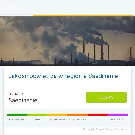
Jakość powietrza w regionie Saedinenie
aktualnie
DOBRA
Saedinenie
BARDZO DOBRA
DOBRA
UMIARKOWANA
DOSTATECZNA
ZŁA
BARDZO ZŁA
Europejski Indeks Jakości Powietrza