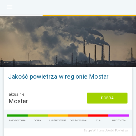
Jakość powietrza w regionie Mostar
aktualnie
DOBRA
Mostar
BARDZO DOBRA
DOBRA
UMIARKOWANA
DOSTATECZNA
ZŁA
BARDZO ZŁA
Europejski Indeks Jakości Powietrza