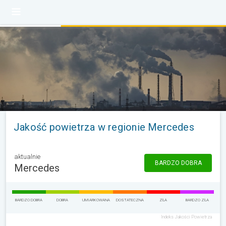
Jakość powietrza w regionie Mercedes
aktualnie
BARDZO DOBRA
Mercedes
BARDZO DOBRA
DOBRA
UMIARKOWANA
DOSTATECZNA
ZŁA
BARDZO ZŁA
Indeks Jakości Powietrza