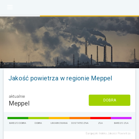
Jakość powietrza w regionie Meppel
aktualnie
DOBRA
Meppel
BARDZO DOBRA
DOBRA
UMIARKOWANA
DOSTATECZNA
ZŁA
BARDZO ZŁA
Europejski Indeks Jakości Powietrza