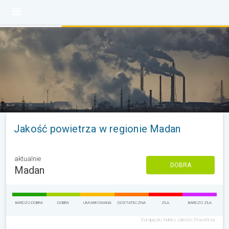
Jakość powietrza w regionie Madan
aktualnie
DOBRA
Madan
BARDZO DOBRA
DOBRA
UMIARKOWANA
DOSTATECZNA
ZŁA
BARDZO ZŁA
Europejski Indeks Jakości Powietrza