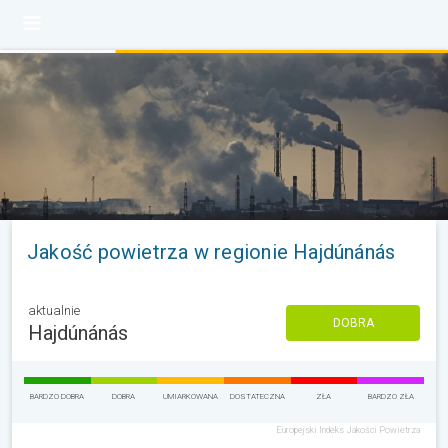
Jakość powietrza w regionie Hajdúnánás
aktualnie
DOBRA
Hajdúnánás
BARDZO DOBRA
DOBRA
UMIARKOWANA
DOSTATECZNA
ZŁA
BARDZO ZŁA
Europejski Indeks Jakości Powietrza