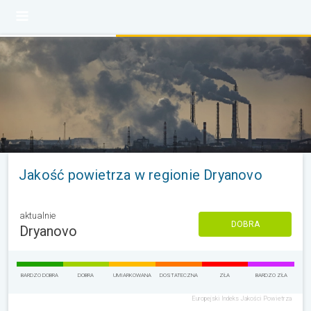
Jakość powietrza w regionie Dryanovo
aktualnie
DOBRA
Dryanovo
BARDZO DOBRA
DOBRA
UMIARKOWANA
DOSTATECZNA
ZŁA
BARDZO ZŁA
Europejski Indeks Jakości Powietrza