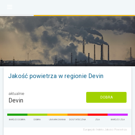
Jakość powietrza w regionie Devin
aktualnie
DOBRA
Devin
BARDZO DOBRA
DOBRA
UMIARKOWANA
DOSTATECZNA
ZŁA
BARDZO ZŁA
Europejski Indeks Jakości Powietrza