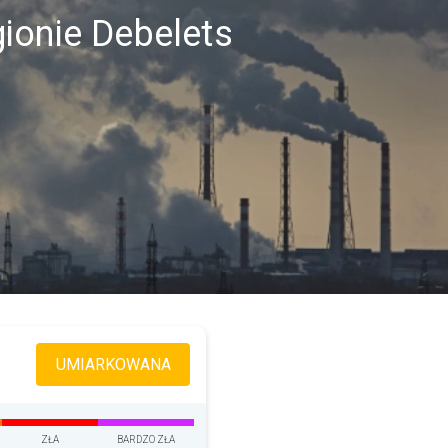
ionie Debelets
UMIARKOWANA
ZŁA
BARDZO ZŁA