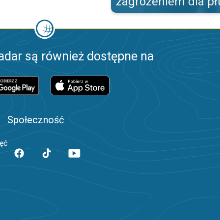
zagrożeniem dla pł
adar są również dostępne na
Społeczność
jęć