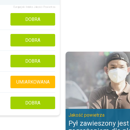
Europejski Indeks Jakości Powietrza
DOBRA
DOBRA
Pył zawieszony jest zagrożeniem
DOBRA
UMIARKOWANA
DOBRA
Jakość powietrza
Pył zawieszony jest