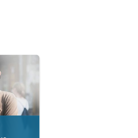
 dla płuc. Jakość powietrza. . .