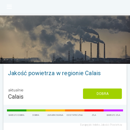
Jakość powietrza w regionie Calais
aktualnie
DOBRA
Calais
BARDZO DOBRA
DOBRA
UMIARKOWANA
DOSTATECZNA
ZŁA
BARDZO ZŁA
Europejski Indeks Jakości Powietrza