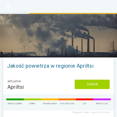
Jakość powietrza w regionie Apriltsi
aktualnie
DOBRA
Apriltsi
BARDZO DOBRA
DOBRA
UMIARKOWANA
DOSTATECZNA
ZŁA
BARDZO ZŁA
Europejski Indeks Jakości Powietrza