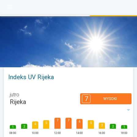
Indeks UV Rijeka
jutro
7
WYSOKI
Rijeka
7
7
6
5
5
4
3
2
2
1
1
08:00
10:00
12:00
14:00
16:00
18:00