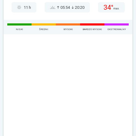
34°
11 h
05:54
20:20
max.
NISKI
ŚREDNI
WYSOKI
BARDZO WYSOKI
EKSTREMALNY