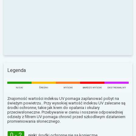
Legenda
NISKI
ŚREDNI
WYSOKI
BARDZO WYSOKI
EKSTREMALNY
Znajomość wartości indeksu UV pomaga zaplanować pobyt na
świeżym powietrzu.. Przy wysokiej wartość indeksu UV zalecane są
środki ochronne, takie jak krem do opalania i okulary
przeciwsłoneczne. Przebywanie w cieniu i noszenie odpowiedniej
odzieży z filtrem UV pomaga chronić przed szkodliwym działaniem
promieniowania słonecznego.
0 - 2
niski:
środki ochronne nie są konieczne