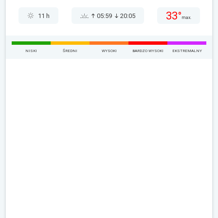
33°
11 h
05:59
20:05
max.
NISKI
ŚREDNI
WYSOKI
BARDZO WYSOKI
EKSTREMALNY