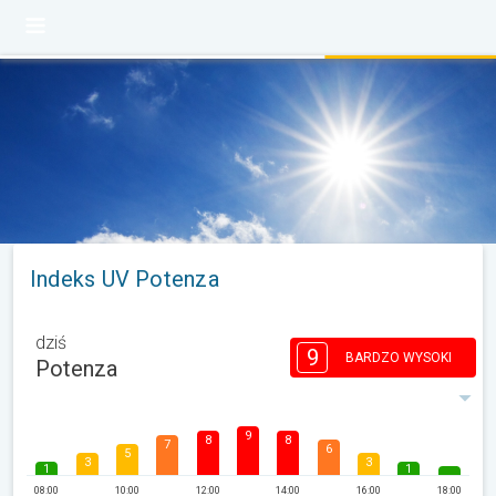
Indeks UV Potenza
dziś
9
BARDZO WYSOKI
Potenza
9
8
8
7
6
5
3
3
1
1
08:00
10:00
12:00
14:00
16:00
18:00