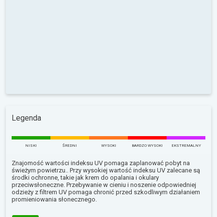
Legenda
NISKI
ŚREDNI
WYSOKI
BARDZO WYSOKI
EKSTREMALNY
Znajomość wartości indeksu UV pomaga zaplanować pobyt na
świeżym powietrzu.. Przy wysokiej wartość indeksu UV zalecane są
środki ochronne, takie jak krem do opalania i okulary
przeciwsłoneczne. Przebywanie w cieniu i noszenie odpowiedniej
odzieży z filtrem UV pomaga chronić przed szkodliwym działaniem
promieniowania słonecznego.