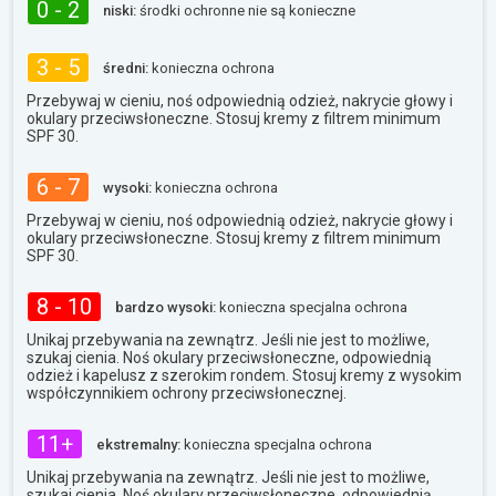
0 - 2
niski:
środki ochronne nie są konieczne
3 - 5
średni:
konieczna ochrona
Przebywaj w cieniu, noś odpowiednią odzież, nakrycie głowy i
okulary przeciwsłoneczne. Stosuj kremy z filtrem minimum
SPF 30.
6 - 7
wysoki:
konieczna ochrona
Przebywaj w cieniu, noś odpowiednią odzież, nakrycie głowy i
okulary przeciwsłoneczne. Stosuj kremy z filtrem minimum
SPF 30.
8 - 10
bardzo wysoki:
konieczna specjalna ochrona
Unikaj przebywania na zewnątrz. Jeśli nie jest to możliwe,
szukaj cienia. Noś okulary przeciwsłoneczne, odpowiednią
odzież i kapelusz z szerokim rondem. Stosuj kremy z wysokim
współczynnikiem ochrony przeciwsłonecznej.
11+
ekstremalny:
konieczna specjalna ochrona
Unikaj przebywania na zewnątrz. Jeśli nie jest to możliwe,
szukaj cienia. Noś okulary przeciwsłoneczne, odpowiednią