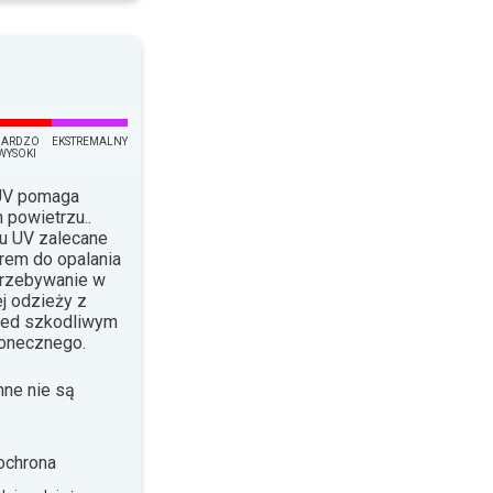
BARDZO
EKSTREMALNY
WYSOKI
 UV pomaga
 powietrzu..
su UV zalecane
krem do opalania
Przebywanie w
j odzieży z
rzed szkodliwym
łonecznego.
nne nie są
ochrona