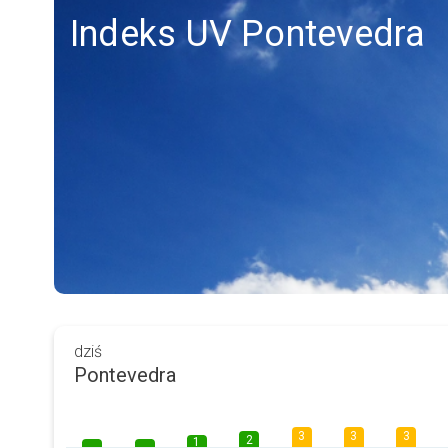
Indeks UV Pontevedra
dziś
Pontevedra
3
3
3
2
1