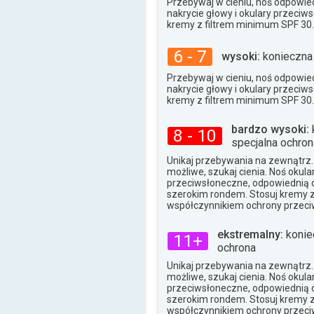
Przebywaj w cieniu, noś odpowied
nakrycie głowy i okulary przeciw
kremy z filtrem minimum SPF 30.
6 - 7
wysoki:
konieczna
Przebywaj w cieniu, noś odpowied
nakrycie głowy i okulary przeciw
kremy z filtrem minimum SPF 30.
bardzo wysoki:
8 - 10
specjalna ochron
Unikaj przebywania na zewnątrz. J
możliwe, szukaj cienia. Noś okula
przeciwsłoneczne, odpowiednią o
szerokim rondem. Stosuj kremy 
współczynnikiem ochrony przeci
ekstremalny:
konie
11+
ochrona
Unikaj przebywania na zewnątrz. J
możliwe, szukaj cienia. Noś okula
przeciwsłoneczne, odpowiednią o
szerokim rondem. Stosuj kremy 
współczynnikiem ochrony przeci