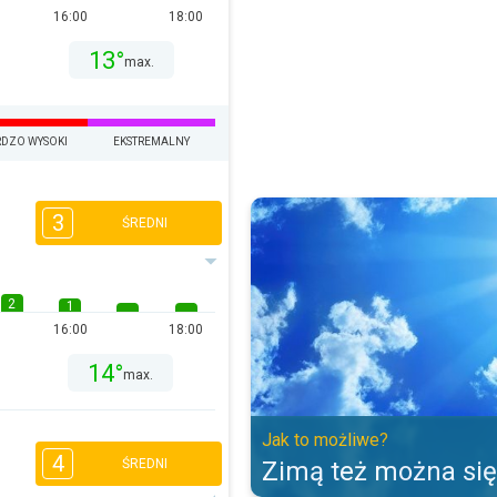
16:00
18:00
13°
max.
DZO WYSOKI
EKSTREMALNY
Zimą też można się opalić. Jak t
3
ŚREDNI
2
1
16:00
18:00
14°
max.
Jak to możliwe?
4
Zimą też można się
ŚREDNI