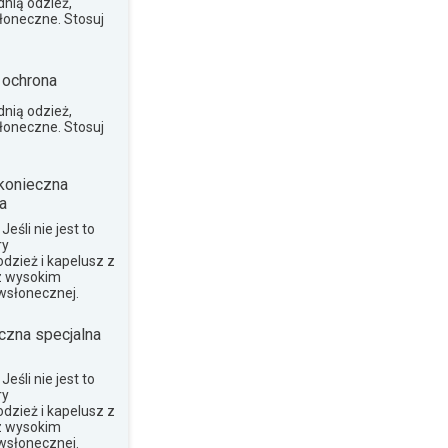
nią odzież,
słoneczne. Stosuj
 ochrona
nią odzież,
słoneczne. Stosuj
konieczna
a
eśli nie jest to
ry
dzież i kapelusz z
z wysokim
wsłonecznej.
czna specjalna
eśli nie jest to
ry
dzież i kapelusz z
z wysokim
wsłonecznej.