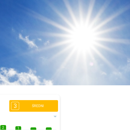
3
ŚREDNI
2
1