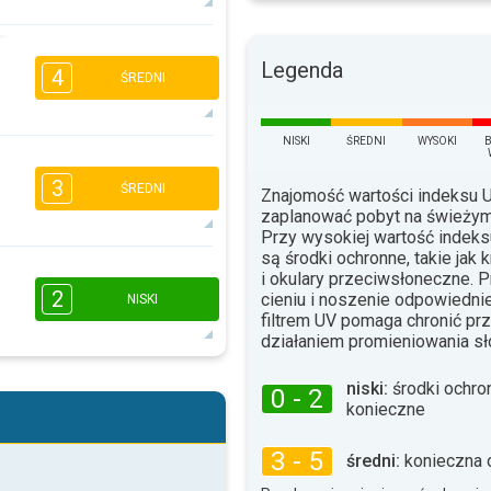
2
1
Legenda
4
16:00
18:00
ŚREDNI
14°
max.
NISKI
ŚREDNI
WYSOKI
2
1
3
16:00
18:00
ŚREDNI
Znajomość wartości indeksu
zaplanować pobyt na świeżym
12°
max.
Przy wysokiej wartość indek
są środki ochronne, takie jak 
2
1
i okulary przeciwsłoneczne. 
16:00
18:00
2
cieniu i noszenie odpowiednie
NISKI
filtrem UV pomaga chronić p
12°
działaniem promieniowania s
max.
niski:
środki ochro
0 - 2
16:00
18:00
konieczne
11°
max.
3 - 5
średni:
konieczna 