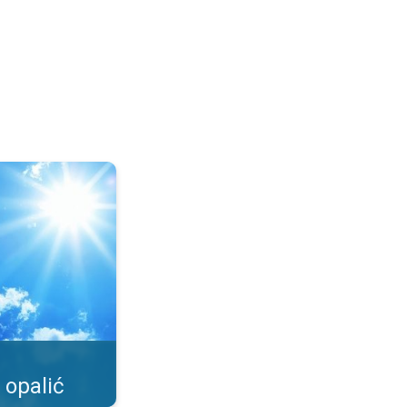
o możliwe?. . .
 opalić