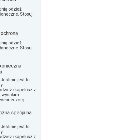
nią odzież,
słoneczne. Stosuj
 ochrona
nią odzież,
słoneczne. Stosuj
konieczna
a
eśli nie jest to
ry
dzież i kapelusz z
z wysokim
wsłonecznej.
czna specjalna
eśli nie jest to
ry
dzież i kapelusz z