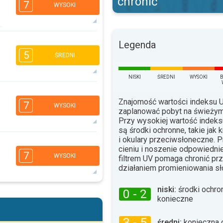
chronić
7
WYSOKI
6
Legenda
3
2
2
5
ŚREDNI
16:00
18:00
32°
NISKI
ŚREDNI
WYSOKI
max.
5
3
3
2
Znajomość wartości indeksu
7
WYSOKI
16:00
18:00
zaplanować pobyt na świeżym
Przy wysokiej wartość indek
31°
max.
są środki ochronne, takie jak 
i okulary przeciwsłoneczne. 
6
5
4
cieniu i noszenie odpowiednie
2
7
WYSOKI
filtrem UV pomaga chronić p
16:00
18:00
działaniem promieniowania s
37°
max.
niski:
środki ochro
0 - 2
6
5
4
konieczne
2
16:00
18:00
3 - 5
średni:
konieczna 