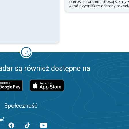
szerokim rondem. Stosuj kremy 
współczynnikiem ochrony przeci
adar są również dostępne na
Społeczność
jęć