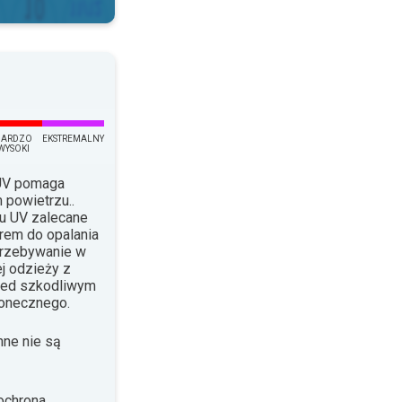
BARDZO
EKSTREMALNY
WYSOKI
 UV pomaga
 powietrzu..
su UV zalecane
krem do opalania
Przebywanie w
j odzieży z
rzed szkodliwym
łonecznego.
nne nie są
ochrona