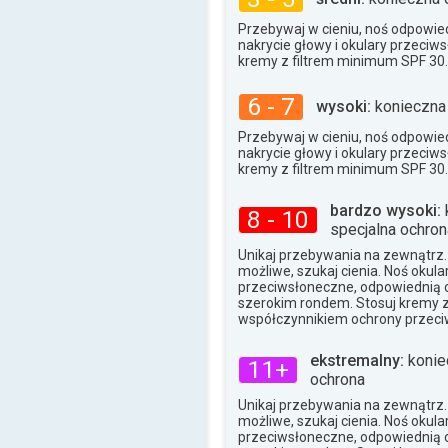
33°
max.
Przebywaj w cieniu, noś odpowied
nakrycie głowy i okulary przeciw
kremy z filtrem minimum SPF 30.
6 - 7
wysoki:
konieczna
Przebywaj w cieniu, noś odpowied
nakrycie głowy i okulary przeciw
kremy z filtrem minimum SPF 30.
bardzo wysoki:
8 - 10
specjalna ochron
Unikaj przebywania na zewnątrz. J
możliwe, szukaj cienia. Noś okula
przeciwsłoneczne, odpowiednią o
szerokim rondem. Stosuj kremy 
współczynnikiem ochrony przeci
ekstremalny:
konie
11+
ochrona
Unikaj przebywania na zewnątrz. J
możliwe, szukaj cienia. Noś okula
przeciwsłoneczne, odpowiednią o