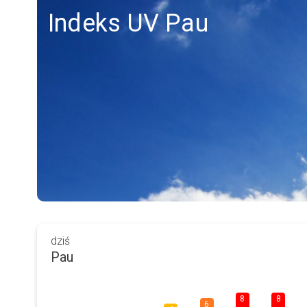
Indeks UV Pau
dziś
Pau
8
8
6