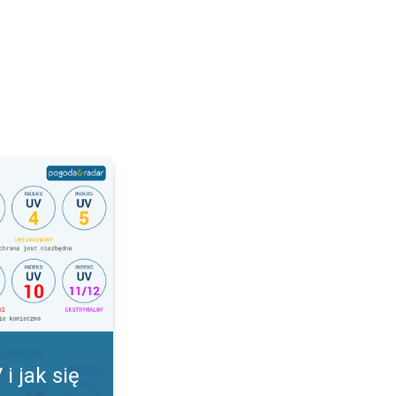
onić. Indeks UV. . .
i jak się