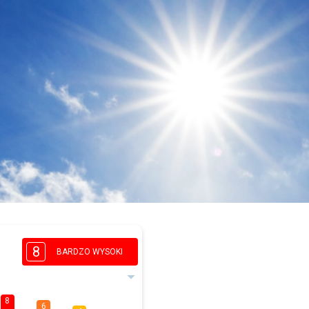
8
BARDZO WYSOKI
8
6