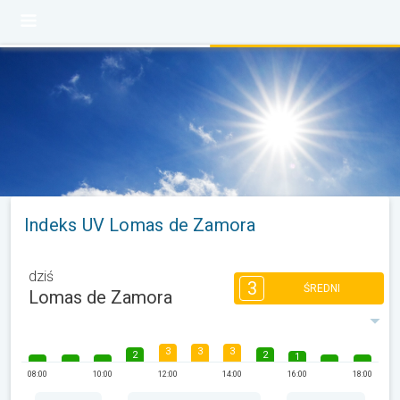
Indeks UV Lomas de Zamora
dziś
3
ŚREDNI
Lomas de Zamora
3
3
3
2
2
1
08:00
10:00
12:00
14:00
16:00
18:00