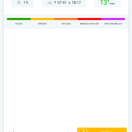
13°
7 h
07:41
18:17
max.
NISKI
ŚREDNI
WYSOKI
BARDZO WYSOKI
EKSTREMALNY