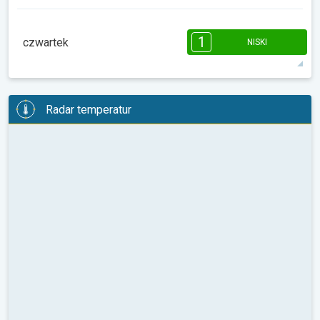
08:00
10:00
12:00
14:00
16:00
18:00
1
czwartek
NISKI
9°
0 h
07:36
18:20
max.
1
08:00
10:00
12:00
14:00
16:00
18:00
Radar temperatur
11°
1 h
07:35
18:21
max.