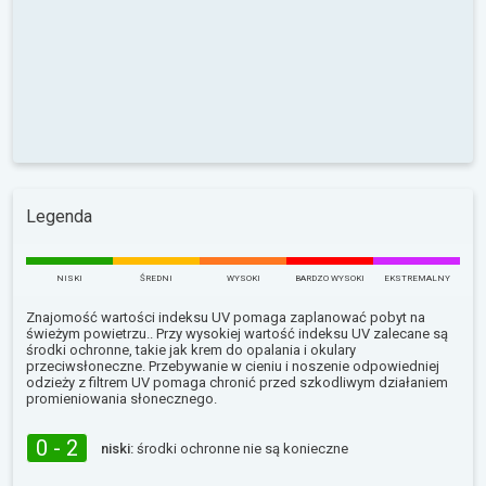
Legenda
NISKI
ŚREDNI
WYSOKI
BARDZO WYSOKI
EKSTREMALNY
Znajomość wartości indeksu UV pomaga zaplanować pobyt na
świeżym powietrzu.. Przy wysokiej wartość indeksu UV zalecane są
środki ochronne, takie jak krem do opalania i okulary
przeciwsłoneczne. Przebywanie w cieniu i noszenie odpowiedniej
odzieży z filtrem UV pomaga chronić przed szkodliwym działaniem
promieniowania słonecznego.
0 - 2
niski:
środki ochronne nie są konieczne