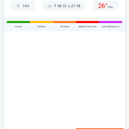
26°
14 h
06:13
21:18
max.
NISKI
ŚREDNI
WYSOKI
BARDZO WYSOKI
EKSTREMALNY