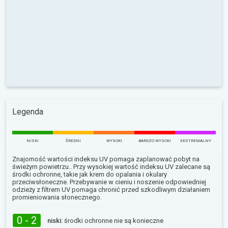
Legenda
NISKI
ŚREDNI
WYSOKI
BARDZO WYSOKI
EKSTREMALNY
Znajomość wartości indeksu UV pomaga zaplanować pobyt na
świeżym powietrzu.. Przy wysokiej wartość indeksu UV zalecane są
środki ochronne, takie jak krem do opalania i okulary
przeciwsłoneczne. Przebywanie w cieniu i noszenie odpowiedniej
odzieży z filtrem UV pomaga chronić przed szkodliwym działaniem
promieniowania słonecznego.
0 - 2
niski:
środki ochronne nie są konieczne