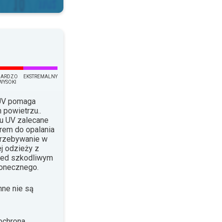
BARDZO
EKSTREMALNY
WYSOKI
 UV pomaga
 powietrzu..
su UV zalecane
krem do opalania
Przebywanie w
j odzieży z
rzed szkodliwym
łonecznego.
nne nie są
ochrona