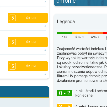
chronić
3
1
5
ŚREDNI
16:00
18:00
Legenda
27°
max.
NISKI
ŚREDNI
WYSOKI
2
1
1
1
5
ŚREDNI
16:00
18:00
Znajomość wartości indeksu
20°
max.
zaplanować pobyt na świeżym
Przy wysokiej wartość indek
3
2
2
są środki ochronne, takie jak 
1
5
ŚREDNI
i okulary przeciwsłoneczne. 
16:00
18:00
cieniu i noszenie odpowiednie
21°
filtrem UV pomaga chronić p
max.
działaniem promieniowania s
4
3
2
1
niski:
środki ochro
16:00
18:00
0 - 2
konieczne
23°
max.
3 - 5
średni:
konieczna 