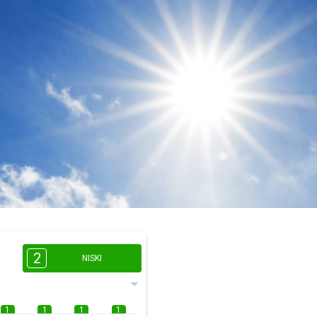
2
NISKI
1
1
1
1