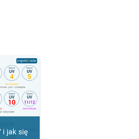
onić. Indeks UV. . .
i jak się