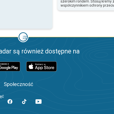
szerokim rondem. Stosuj kremy 
współczynnikiem ochrony przeci
adar są również dostępne na
Społeczność
jęć