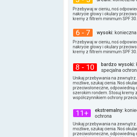
Przebywaj w cieniu, noś odpowied
nakrycie głowy i okulary przeciw
kremy z filtrem minimum SPF 30.
6 - 7
wysoki:
konieczna
Przebywaj w cieniu, noś odpowied
nakrycie głowy i okulary przeciw
kremy z filtrem minimum SPF 30.
bardzo wysoki:
8 - 10
specjalna ochron
Unikaj przebywania na zewnątrz. J
możliwe, szukaj cienia. Noś okula
przeciwsłoneczne, odpowiednią o
szerokim rondem. Stosuj kremy 
współczynnikiem ochrony przeci
ekstremalny:
konie
11+
ochrona
Unikaj przebywania na zewnątrz. J
możliwe, szukaj cienia. Noś okula
przeciwsłoneczne, odpowiednią o