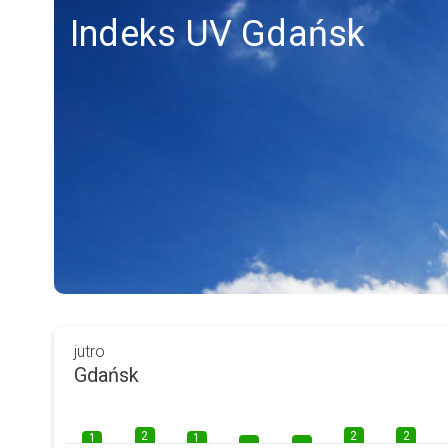
Indeks UV Gdańsk
jutro
Gdańsk
2
2
2
1
1