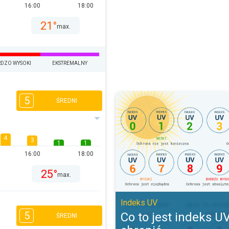
16:00
18:00
21°
max.
DZO WYSOKI
EKSTREMALNY
Co to jest indeks UV i jak się chr
5
ŚREDNI
4
3
1
1
16:00
18:00
25°
max.
Indeks UV
5
Co to jest indeks UV 
ŚREDNI