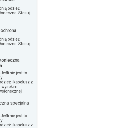
nią odzież,
słoneczne. Stosuj
 ochrona
nią odzież,
słoneczne. Stosuj
konieczna
a
eśli nie jest to
ry
dzież i kapelusz z
z wysokim
wsłonecznej.
czna specjalna
eśli nie jest to
ry
dzież i kapelusz z