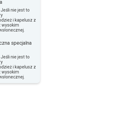
a
eśli nie jest to
ry
dzież i kapelusz z
z wysokim
wsłonecznej.
czna specjalna
eśli nie jest to
ry
dzież i kapelusz z
z wysokim
wsłonecznej.