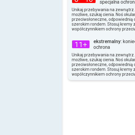
specjalna ochron
34°
max.
Unikaj przebywania na zewnątrz. J
możliwe, szukaj cienia. Noś okula
przeciwsłoneczne, odpowiednią o
szerokim rondem. Stosuj kremy 
współczynnikiem ochrony przeci
ekstremalny:
konie
11+
ochrona
Unikaj przebywania na zewnątrz. J
możliwe, szukaj cienia. Noś okula
przeciwsłoneczne, odpowiednią o
szerokim rondem. Stosuj kremy 
współczynnikiem ochrony przeci