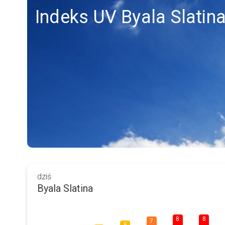
Indeks UV Byala Slatin
dziś
Byala Slatina
8
8
7