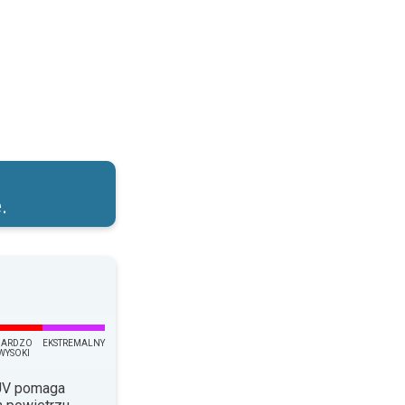
łońcem!. . .
.
BARDZO
EKSTREMALNY
WYSOKI
 UV pomaga