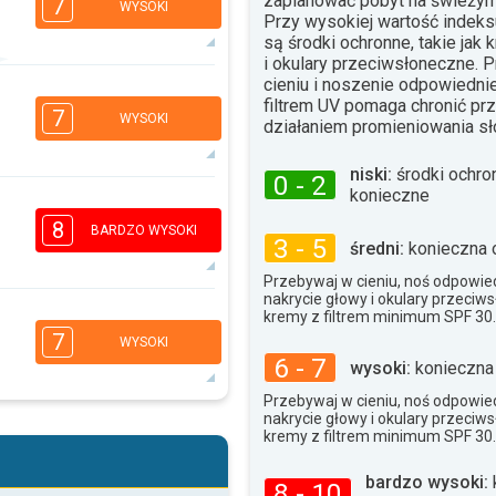
zaplanować pobyt na świeżym
7
WYSOKI
Przy wysokiej wartość indek
są środki ochronne, takie jak 
i okulary przeciwsłoneczne. 
cieniu i noszenie odpowiednie
6
4
3
filtrem UV pomaga chronić p
1
7
WYSOKI
działaniem promieniowania s
16:00
18:00
34°
niski:
środki ochro
max.
0 - 2
konieczne
6
4
3
1
8
BARDZO WYSOKI
3 - 5
16:00
18:00
średni:
konieczna 
32°
Przebywaj w cieniu, noś odpowied
max.
nakrycie głowy i okulary przeciw
7
kremy z filtrem minimum SPF 30.
4
3
2
7
WYSOKI
16:00
18:00
6 - 7
wysoki:
konieczna
33°
Przebywaj w cieniu, noś odpowied
max.
nakrycie głowy i okulary przeciw
5
4
kremy z filtrem minimum SPF 30.
3
2
16:00
18:00
bardzo wysoki:
8 - 10