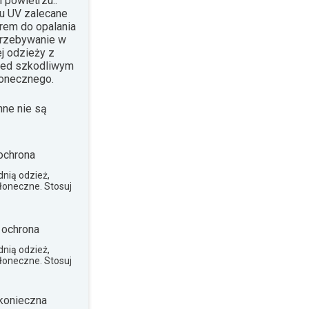
 powietrzu..
su UV zalecane
krem do opalania
Przebywanie w
j odzieży z
rzed szkodliwym
łonecznego.
nne nie są
ochrona
nią odzież,
słoneczne. Stosuj
 ochrona
nią odzież,
słoneczne. Stosuj
konieczna