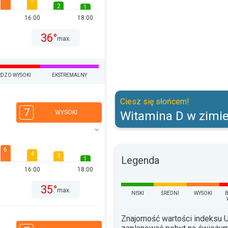
5
2
1
16:00
18:00
36°
max.
DZO WYSOKI
EKSTREMALNY
Witamina D w zimie.. Ciesz się s
Ciesz się słońcem!
7
WYSOKI
Witamina D w zimie
6
4
3
Legenda
1
16:00
18:00
35°
max.
NISKI
ŚREDNI
WYSOKI
Znajomość wartości indeksu