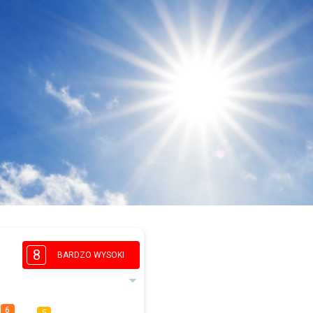
a
8
BARDZO WYSOKI
6