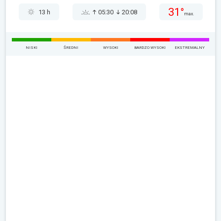
31°
13 h
05:30
20:08
max.
NISKI
ŚREDNI
WYSOKI
BARDZO WYSOKI
EKSTREMALNY