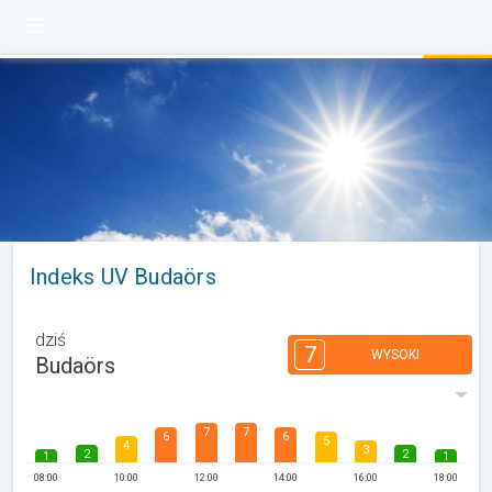
Indeks UV Budaörs
dziś
7
WYSOKI
Budaörs
7
7
6
6
5
4
3
2
2
1
1
08:00
10:00
12:00
14:00
16:00
18:00