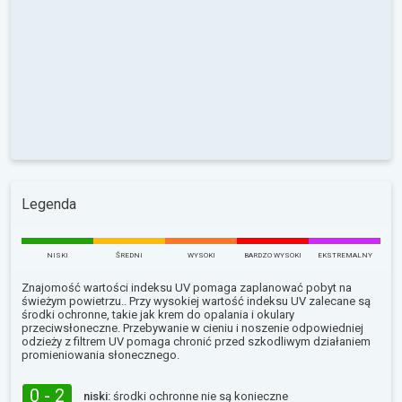
Legenda
NISKI
ŚREDNI
WYSOKI
BARDZO WYSOKI
EKSTREMALNY
Znajomość wartości indeksu UV pomaga zaplanować pobyt na
świeżym powietrzu.. Przy wysokiej wartość indeksu UV zalecane są
środki ochronne, takie jak krem do opalania i okulary
przeciwsłoneczne. Przebywanie w cieniu i noszenie odpowiedniej
odzieży z filtrem UV pomaga chronić przed szkodliwym działaniem
promieniowania słonecznego.
0 - 2
niski:
środki ochronne nie są konieczne