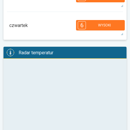
35°
12 h
05:34
20:03
max.
7
7
6
6
4
4
3
2
2
1
1
6
czwartek
WYSOKI
08:00
10:00
12:00
14:00
16:00
18:00
29°
14 h
05:36
20:01
max.
6
6
6
5
5
4
4
3
2
2
1
Radar temperatur
08:00
10:00
12:00
14:00
16:00
18:00
29°
14 h
05:37
19:59
max.