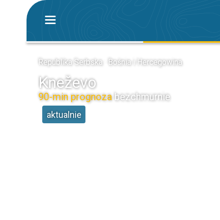
Republika Serbska · Bośnia i Hercegowina
Kneževo
90-min prognoza
bezchmurnie
aktualnie