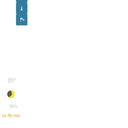
21
°
 20 % 
za 90 min