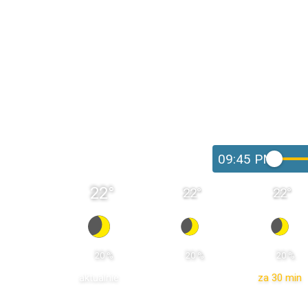
09:45 PM
22
°
22
°
22
°
 20 % 
 20 % 
 20 % 
aktualnie
za 30 min