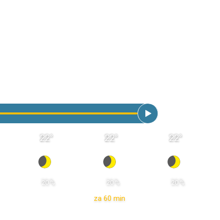
22
°
22
°
22
°
 20 % 
 20 % 
 20 % 
za 60 min