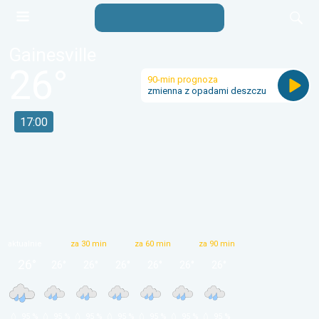
Gainesville
26
°
90-min prognoza
zmienna z opadami deszczu
17:00
aktualnie
za 30 min
za 60 min
za 90 min
26
°
26
°
26
°
26
°
26
°
26
°
26
°
 95 % 
 95 % 
 95 % 
 95 % 
 95 % 
 95 % 
 95 % 